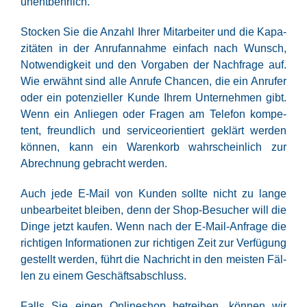
unentbehrlich.
Sto­cken Sie die Anzahl Ihrer Mit­ar­bei­ter und die Kapa­
zi­tä­ten in der Anruf­an­nah­me ein­fach nach Wunsch,
Not­wen­dig­keit und den Vor­ga­ben der Nach­fra­ge auf.
Wie erwähnt sind alle Anru­fe Chan­cen, die ein Anru­fer
oder ein poten­zi­el­ler Kun­de Ihrem Unter­neh­men gibt.
Wenn ein Anlie­gen oder Fra­gen am Tele­fon kom­pe­
tent, freund­lich und ser­vice­ori­en­tiert geklärt wer­den
kön­nen, kann ein Waren­korb wahr­schein­lich zur
Abrech­nung gebracht werden.
Auch jede E‑Mail von Kun­den soll­te nicht zu lan­ge
unbe­ar­bei­tet blei­ben, denn der Shop-Besu­cher will die
Din­ge jetzt kau­fen. Wenn nach der E‑Mail-Anfra­ge die
rich­ti­gen Infor­ma­tio­nen zur rich­ti­gen Zeit zur Ver­fü­gung
gestellt wer­den, führt die Nach­richt in den meis­ten Fäl­
len zu einem Geschäftsabschluss.
Falls Sie einen Online­shop betrei­ben, kön­nen wir