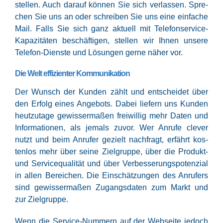
stel­len. Auch dar­auf kön­nen Sie sich ver­las­sen. Spre­
chen Sie uns an oder schrei­ben Sie uns eine ein­fa­che
Mail. Falls Sie sich ganz aktu­ell mit Tele­fon­ser­vice-
Kapa­zi­tä­ten beschäf­ti­gen, stel­len wir Ihnen unse­re
Tele­fon-Diens­te und Lösun­gen ger­ne näher vor.
Die Welt effizienter Kommunikation
Der Wunsch der Kun­den zählt und ent­schei­det über
den Erfolg eines Ange­bots. Dabei lie­fern uns Kun­den
heut­zu­ta­ge gewis­ser­ma­ßen frei­wil­lig mehr Daten und
Infor­ma­tio­nen, als jemals zuvor. Wer Anru­fe cle­ver
nutzt und beim Anru­fer gezielt nach­fragt, erfährt kos­
ten­los mehr über sei­ne Ziel­grup­pe, über die Pro­dukt-
und Ser­vice­qua­li­tät und über Ver­bes­se­rungs­po­ten­zi­al
in allen Berei­chen. Die Ein­schät­zun­gen des Anru­fers
sind gewis­ser­ma­ßen Zugangs­da­ten zum Markt und
zur Zielgruppe.
Wenn die Ser­vice-Num­mern auf der Web­sei­te jedoch