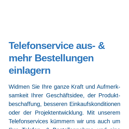
Telefonservice aus- &
mehr Bestellungen
einlagern
Wid­men Sie Ihre gan­ze Kraft und Auf­merk­
sam­keit Ihrer Geschäfts­idee, der Pro­dukt­
be­schaf­fung, bes­se­ren Ein­kaufs­kon­di­tio­nen
oder der Pro­jekt­ent­wick­lung. Mit unse­rem
Tele­fon­ser­vices küm­mern wir uns auch um