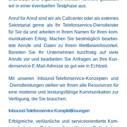
wir in einer even­tu­el­len Test­pha­se aus.
Anruf für Anruf sind wir als Call­cen­ter oder als exter­nes
Sekre­ta­ri­at ger­ne als Ihr Tele­fon­ser­vice-Dienst­leis­ter
für Sie da und arbei­ten in Ihrem Namen für Ihren kom­
mu­ni­ka­ti­ven Erfolg. Machen Sie best­mög­lich bear­bei­
te­te Anru­fe und Daten zu Ihrem Wett­be­werbs­vor­teil.
Berei­ten Sie Ihr Unter­neh­men kurz­fris­tig auf vie­le
Anru­fe vor und bear­bei­ten Sie Anfra­gen an Ihre Kun­
den­ser­vice-E-Mail-Adres­se so gut wie in Echtzeit.
Mit unse­ren Inbound-Tele­fon­ser­vice-Kon­zep­ten und
‑Dienst­leis­tun­gen stel­len wir Ihnen alle Res­sour­cen für
eine moder­ne und leis­tungs­fä­hi­ge Kom­mu­ni­ka­ti­on zur
Ver­fü­gung, die Sie brauchen.
Inbound-Telefonservice Komplettlösungen
Erfolg­rei­che, ver­läss­li­che und ser­vice­ori­en­tier­te Kom­