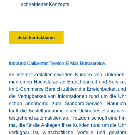
schnei­der­ter Konzepte
Jetzt kon­tak­tie­ren
Inbound Callcenter: Telefon. E‑Mail. Büroservice.
Im Inter­net-Zeit­al­ter erwar­ten Kun­den von Unter­neh­
men einen Höchst­grad an Erreich­bar­keit und Ser­vice.
Im E‑Commerce Bereich zäh­len die Erreich­bar­keit und
die Ver­füg­bar­keit von Infor­ma­tio­nen rund um die Uhr
schon annä­hernd zum Stan­dard-Ser­vice. Natür­lich
läuft die Bestell­an­nah­me einer Online­be­stel­lung wei­
test­ge­hend auto­ma­ti­siert ab. Trotz­dem schöpft eine Fir­
ma, die für die Anlie­gen Ihrer Kun­den rund um die Uhr
ver­füg­bar ist, wirt­schaft­li­che Vor­tei­le und gewinnt