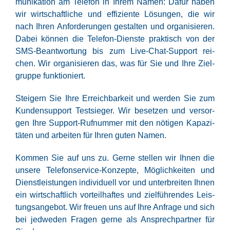
mu­ni­ka­ti­on am Tele­fon in Ihrem Namen: Dafür haben
wir wirt­schaft­li­che und effi­zi­en­te Lösun­gen, die wir
nach Ihren Anfor­de­run­gen gestal­ten und orga­ni­sie­ren.
Dabei kön­nen die Tele­fon-Diens­te prak­tisch von der
SMS-Beant­wor­tung bis zum Live-Chat-Sup­port rei­
chen. Wir orga­ni­sie­ren das, was für Sie und Ihre Ziel­
grup­pe funktioniert.
Stei­gern Sie Ihre Erreich­bar­keit und wer­den Sie zum
Kun­den­sup­port Test­sie­ger. Wir beset­zen und ver­sor­
gen Ihre Sup­port-Ruf­num­mer mit den nöti­gen Kapa­zi­
tä­ten und arbei­ten für Ihren guten Namen.
Kom­men Sie auf uns zu. Ger­ne stel­len wir Ihnen die
unse­re Tele­fon­ser­vice-Kon­zep­te, Mög­lich­kei­ten und
Dienst­leis­tun­gen indi­vi­du­ell vor und unter­brei­ten Ihnen
ein wirt­schaft­lich vor­teil­haf­tes und ziel­füh­ren­des Leis­
tungs­an­ge­bot. Wir freu­en uns auf Ihre Anfra­ge und sich
bei jed­we­den Fra­gen ger­ne als Ansprech­part­ner für