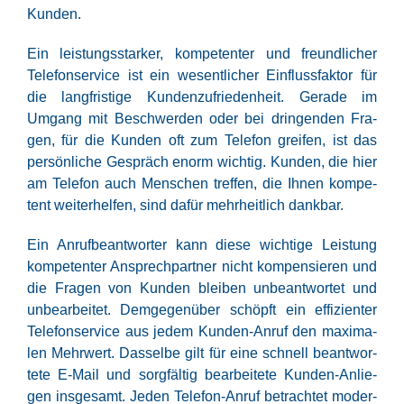
Kunden.
Ein leis­tungs­star­ker, kom­pe­ten­ter und freund­li­cher
Tele­fon­ser­vice ist ein wesent­li­cher Ein­fluss­fak­tor für
die lang­fris­ti­ge Kun­den­zu­frie­den­heit. Gera­de im
Umgang mit Beschwer­den oder bei drin­gen­den Fra­
gen, für die Kun­den oft zum Tele­fon grei­fen, ist das
per­sön­li­che Gespräch enorm wich­tig. Kun­den, die hier
am Tele­fon auch Men­schen tref­fen, die Ihnen kom­pe­
tent wei­ter­hel­fen, sind dafür mehr­heit­lich dankbar.
Ein Anruf­be­ant­wor­ter kann die­se wich­ti­ge Leis­tung
kom­pe­ten­ter Ansprech­part­ner nicht kom­pen­sie­ren und
die Fra­gen von Kun­den blei­ben unbe­ant­wor­tet und
unbe­ar­bei­tet. Dem­ge­gen­über schöpft ein effi­zi­en­ter
Tele­fon­ser­vice aus jedem Kun­den-Anruf den maxi­ma­
len Mehr­wert. Das­sel­be gilt für eine schnell beant­wor­
te­te E‑Mail und sorg­fäl­tig bear­bei­te­te Kun­den-Anlie­
gen ins­ge­samt. Jeden Tele­fon-Anruf betrach­tet moder­