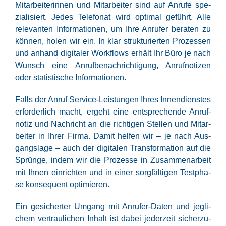
Mit­ar­bei­te­rin­nen und Mit­ar­bei­ter sind auf Anru­fe spe­
zia­li­siert. Jedes Tele­fo­nat wird opti­mal geführt. Alle
rele­van­ten Infor­ma­tio­nen, um Ihre Anru­fer bera­ten zu
kön­nen, holen wir ein. In klar struk­tu­rier­ten Pro­zes­sen
und anhand digi­ta­ler Work­flows erhält Ihr Büro je nach
Wunsch eine Anruf­be­nach­rich­ti­gung, Anruf­no­ti­zen
oder sta­tis­ti­sche Informationen.
Falls der Anruf Ser­vice-Leis­tun­gen Ihres Innen­diens­tes
erfor­der­lich macht, ergeht eine ent­spre­chen­de Anruf­
no­tiz und Nach­richt an die rich­ti­gen Stel­len und Mit­ar­
bei­ter in Ihrer Fir­ma. Damit hel­fen wir – je nach Aus­
gangs­la­ge – auch der digi­ta­len Trans­for­ma­ti­on auf die
Sprün­ge, indem wir die Pro­zes­se in Zusam­men­ar­beit
mit Ihnen ein­rich­ten und in einer sorg­fäl­ti­gen Test­pha­
se kon­se­quent optimieren.
Ein gesi­cher­ter Umgang mit Anru­fer-Daten und jeg­li­
chem ver­trau­li­chen Inhalt ist dabei jeder­zeit sicher­zu­