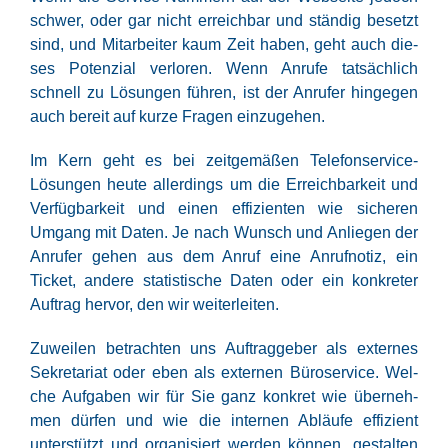
schwer, oder gar nicht erreich­bar und stän­dig besetzt
sind, und Mit­ar­bei­ter kaum Zeit haben, geht auch die­
ses Poten­zi­al ver­lo­ren. Wenn Anru­fe tat­säch­lich
schnell zu Lösun­gen füh­ren, ist der Anru­fer hin­ge­gen
auch bereit auf kur­ze Fra­gen einzugehen.
Im Kern geht es bei zeit­ge­mä­ßen Tele­fon­ser­vice-
Lösun­gen heu­te aller­dings um die Erreich­bar­keit und
Ver­füg­bar­keit und einen effi­zi­en­ten wie siche­ren
Umgang mit Daten. Je nach Wunsch und Anlie­gen der
Anru­fer gehen aus dem Anruf eine Anruf­no­tiz, ein
Ticket, ande­re sta­tis­ti­sche Daten oder ein kon­kre­ter
Auf­trag her­vor, den wir weiterleiten.
Zuwei­len betrach­ten uns Auf­trag­ge­ber als exter­nes
Sekre­ta­ri­at oder eben als exter­nen Büro­ser­vice. Wel­
che Auf­ga­ben wir für Sie ganz kon­kret wie über­neh­
men dür­fen und wie die inter­nen Abläu­fe effi­zi­ent
unter­stützt und orga­ni­siert wer­den kön­nen, gestal­ten