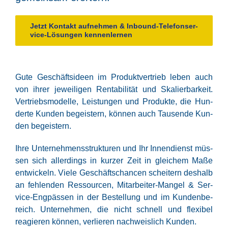
Jetzt Kon­takt auf­neh­men & Inbound-Tele­fon­ser­
vice-Lösun­gen kennenlernen
Gute Geschäfts­ideen im Pro­dukt­ver­trieb leben auch
von ihrer jewei­li­gen Ren­ta­bi­li­tät und Ska­lier­bar­keit.
Ver­triebs­mo­del­le, Leis­tun­gen und Pro­duk­te, die Hun­
der­te Kun­den begeis­tern, kön­nen auch Tau­sen­de Kun­
den begeistern.
Ihre Unter­neh­mens­struk­tu­ren und Ihr Innen­dienst müs­
sen sich aller­dings in kur­zer Zeit in glei­chem Maße
ent­wi­ckeln. Vie­le Geschäfts­chan­cen schei­tern des­halb
an feh­len­den Res­sour­cen, Mit­ar­bei­ter-Man­gel & Ser­
vice-Eng­päs­sen in der Bestel­lung und im Kun­den­be­
reich. Unter­neh­men, die nicht schnell und fle­xi­bel
reagie­ren kön­nen, ver­lie­ren nach­weis­lich Kunden.