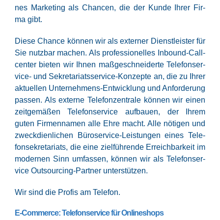
nes Mar­ke­ting als Chan­cen, die der Kun­de Ihrer Fir­
ma gibt.
Die­se Chan­ce kön­nen wir als exter­ner Dienst­leis­ter für
Sie nutz­bar machen. Als pro­fes­sio­nel­les Inbound-Call­
cen­ter bie­ten wir Ihnen maß­ge­schnei­der­te Tele­fon­ser­
vice- und Sekre­ta­ri­ats­ser­vice-Kon­zep­te an, die zu Ihrer
aktu­el­len Unter­neh­mens-Ent­wick­lung und Anfor­de­rung
pas­sen. Als exter­ne Tele­fon­zen­tra­le kön­nen wir einen
zeit­ge­mä­ßen Tele­fon­ser­vice auf­bau­en, der Ihrem
guten Fir­men­na­men alle Ehre macht. Alle nöti­gen und
zweck­dien­li­chen Büro­ser­vice-Leis­tun­gen eines Tele­
fon­se­kre­ta­ri­ats, die eine ziel­füh­ren­de Erreich­bar­keit im
moder­nen Sinn umfas­sen, kön­nen wir als Tele­fon­ser­
vice Out­sour­cing-Part­ner unterstützen.
Wir sind die Pro­fis am Telefon.
E‑Commerce: Telefonservice für Onlineshops