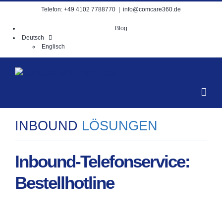
Zum
Telefon: +49 4102 7788770
|
info@comcare360.de
Inhalt
springen
Blog
Deutsch
Englisch
INBOUND
LÖSUN­GEN
Inbound-Telefonservice:
Bestellhotline