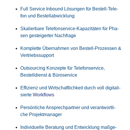
Full Ser­vice Inbound Lösun­gen für Bestell-Tele­
fon und Bestellabwicklung
Ska­lier­ba­re Tele­fon­ser­vice-Kapa­zi­tä­ten für Pha­
sen gestei­ger­ter Nachfrage
Kom­plet­te Über­nah­men von Bestell-Pro­zes­sen &
Vertriebssupport
Out­sour­cing Kon­zep­te für Tele­fon­ser­vice,
Bestell­dienst & Büroservice
Effi­zi­enz und Wirt­schaft­lich­keit durch voll digi­ta­li­
sier­te
Workflows
Per­sön­li­che Ansprech­part­ner und ver­ant­wort­li­
che Projektmanager
Indi­vi­du­el­le Bera­tung und Ent­wick­lung maß­ge­