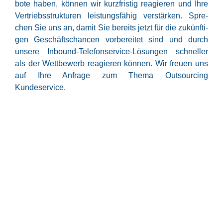
bo­te haben, kön­nen wir kurz­fris­tig reagie­ren und Ihre
Ver­triebs­struk­tu­ren leis­tungs­fä­hig ver­stär­ken. Spre­
chen Sie uns an, damit Sie bereits jetzt für die zukünf­ti­
gen Geschäfts­chan­cen vor­be­rei­tet sind und durch
unse­re Inbound-Tele­fon­ser­vice-Lösun­gen schnel­ler
als der Wett­be­werb reagie­ren kön­nen. Wir freu­en uns
auf Ihre Anfra­ge zum The­ma Out­sour­cing
Kundeservice.