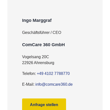
Ingo Marggraf
Geschäfts­füh­rer / CEO
ComCare 360 GmbH
Vogel­sang 20C
22926 Ahrensburg
Tele­fon:
+49 4102 7788770
E‑Mail:
info@comcare360.de
Anfra­ge stellen