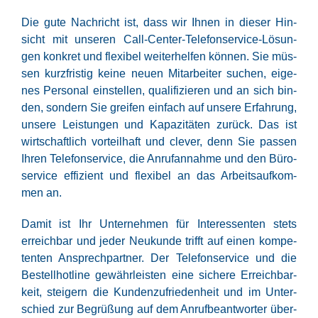
Die gute Nach­richt ist, dass wir Ihnen in die­ser Hin­
sicht mit unse­ren Call-Cen­ter-Tele­fon­ser­vice-Lösun­
gen kon­kret und fle­xi­bel wei­ter­hel­fen kön­nen. Sie müs­
sen kurz­fris­tig kei­ne neu­en Mit­ar­bei­ter suchen, eige­
nes Per­so­nal ein­stel­len, qua­li­fi­zie­ren und an sich bin­
den, son­dern Sie grei­fen ein­fach auf unse­re Erfah­rung,
unse­re Leis­tun­gen und Kapa­zi­tä­ten zurück. Das ist
wirt­schaft­lich vor­teil­haft und cle­ver, denn Sie pas­sen
Ihren Tele­fon­ser­vice, die Anruf­an­nah­me und den Büro­
ser­vice effi­zi­ent und fle­xi­bel an das Arbeits­auf­kom­
men an.
Damit ist Ihr Unter­neh­men für Inter­es­sen­ten stets
erreich­bar und jeder Neu­kun­de trifft auf einen kom­pe­
ten­ten Ansprech­part­ner. Der Tele­fon­ser­vice und die
Bestell­hot­line gewähr­leis­ten eine siche­re Erreich­bar­
keit, stei­gern die Kun­den­zu­frie­den­heit und im Unter­
schied zur Begrü­ßung auf dem Anruf­be­ant­wor­ter über­