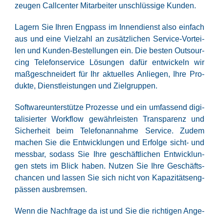
zeu­gen Call­cen­ter Mit­ar­bei­ter unschlüs­si­ge Kunden.
Lagern Sie Ihren Eng­pass im Innen­dienst also ein­fach
aus und eine Viel­zahl an zusätz­li­chen Ser­vice-Vor­tei­
len und Kun­den-Bestel­lun­gen ein. Die bes­ten Out­sour­
cing Tele­fon­ser­vice Lösun­gen dafür ent­wi­ckeln wir
maß­ge­schnei­dert für Ihr aktu­el­les Anlie­gen, Ihre Pro­
duk­te, Dienst­leis­tun­gen und Zielgruppen.
Soft­ware­un­ter­stüt­ze Pro­zes­se und ein umfas­send digi­
ta­li­sier­ter Work­flow gewähr­leis­ten Trans­pa­renz und
Sicher­heit beim Tele­fon­an­nah­me Ser­vice. Zudem
machen Sie die Ent­wick­lun­gen und Erfol­ge sicht- und
mess­bar, sodass Sie Ihre geschäft­li­chen Ent­wick­lun­
gen stets im Blick haben. Nut­zen Sie Ihre Geschäfts­
chan­cen und las­sen Sie sich nicht von Kapa­zi­täts­eng­
päs­sen ausbremsen.
Wenn die Nach­fra­ge da ist und Sie die rich­ti­gen Ange­