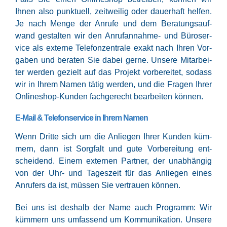
Ihnen also punk­tu­ell, zeit­wei­lig oder dau­er­haft hel­fen.
Je nach Men­ge der Anru­fe und dem Bera­tungs­auf­
wand gestal­ten wir den Anruf­an­nah­me- und Büro­ser­
vice als exter­ne Tele­fon­zen­tra­le exakt nach Ihren Vor­
ga­ben und bera­ten Sie dabei ger­ne. Unse­re Mit­ar­bei­
ter wer­den gezielt auf das Pro­jekt vor­be­rei­tet, sodass
wir in Ihrem Namen tätig wer­den, und die Fra­gen Ihrer
Online­shop-Kun­den fach­ge­recht bear­bei­ten können.
E‑Mail & Telefonservice in Ihrem Namen
Wenn Drit­te sich um die Anlie­gen Ihrer Kun­den küm­
mern, dann ist Sorg­falt und gute Vor­be­rei­tung ent­
schei­dend. Einem exter­nen Part­ner, der unab­hän­gig
von der Uhr- und Tages­zeit für das Anlie­gen eines
Anru­fers da ist, müs­sen Sie ver­trau­en können.
Bei uns ist des­halb der Name auch Pro­gramm: Wir
küm­mern uns umfas­send um Kom­mu­ni­ka­ti­on. Unse­re