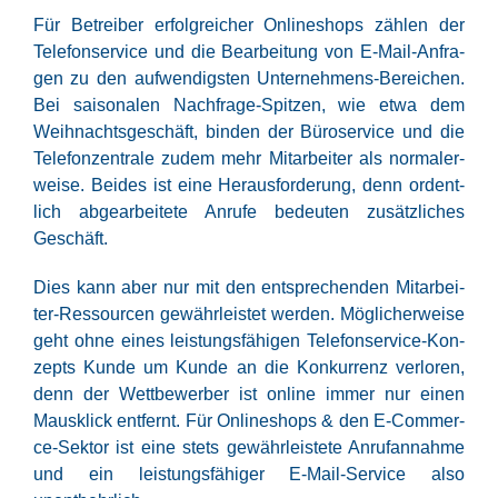
Für Betrei­ber erfolg­rei­cher Online­shops zäh­len der
Tele­fon­ser­vice und die Bear­bei­tung von E‑Mail-Anfra­
gen zu den auf­wen­digs­ten Unter­neh­mens-Berei­chen.
Bei sai­so­na­len Nach­fra­ge-Spit­zen, wie etwa dem
Weih­nachts­ge­schäft, bin­den der Büro­ser­vice und die
Tele­fon­zen­tra­le zudem mehr Mit­ar­bei­ter als nor­ma­ler­
wei­se. Bei­des ist eine Her­aus­for­de­rung, denn ordent­
lich abge­ar­bei­te­te Anru­fe bedeu­ten zusätz­li­ches
Geschäft.
Dies kann aber nur mit den ent­spre­chen­den Mit­ar­bei­
ter-Res­sour­cen gewähr­leis­tet wer­den. Mög­li­cher­wei­se
geht ohne eines leis­tungs­fä­hi­gen Tele­fon­ser­vice-Kon­
zepts Kun­de um Kun­de an die Kon­kur­renz ver­lo­ren,
denn der Wett­be­wer­ber ist online immer nur einen
Maus­klick ent­fernt. Für Online­shops & den E‑Com­mer­
ce-Sek­tor ist eine stets gewähr­leis­te­te Anruf­an­nah­me
und ein leis­tungs­fä­hi­ger E‑Mail-Ser­vice also