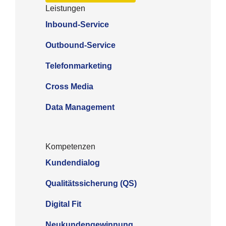
Leis­tun­gen
Inbound-Service
Outbound-Service
Telefonmarketing
Cross Media
Data Management
Kom­pe­ten­zen
Kundendialog
Qua­li­täts­si­che­rung (QS)
Digi­tal Fit
Neukundengewinnung