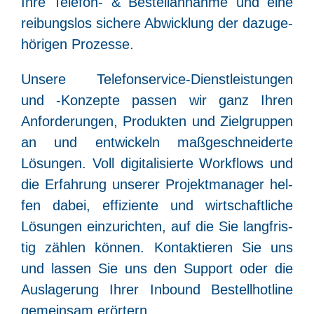
Ihre Tele­fon- & Bestell­an­nah­me und eine
rei­bungs­los siche­re Abwick­lung der dazu­ge­
hö­ri­gen Prozesse.
Unse­re Tele­fon­ser­vice-Dienst­leis­tun­gen
und ‑Kon­zep­te pas­sen wir ganz Ihren
Anfor­de­run­gen, Pro­duk­ten und Ziel­grup­pen
an und ent­wi­ckeln maß­ge­schnei­der­te
Lösun­gen. Voll digi­ta­li­sier­te Work­flows und
die Erfah­rung unse­rer Pro­jekt­ma­na­ger hel­
fen dabei, effi­zi­en­te und wirt­schaft­li­che
Lösun­gen ein­zu­rich­ten, auf die Sie lang­fris­
tig zäh­len kön­nen. Kon­tak­tie­ren Sie uns
und las­sen Sie uns den Sup­port oder die
Aus­la­ge­rung Ihrer Inbound Bestell­hot­line
gemein­sam erörtern.