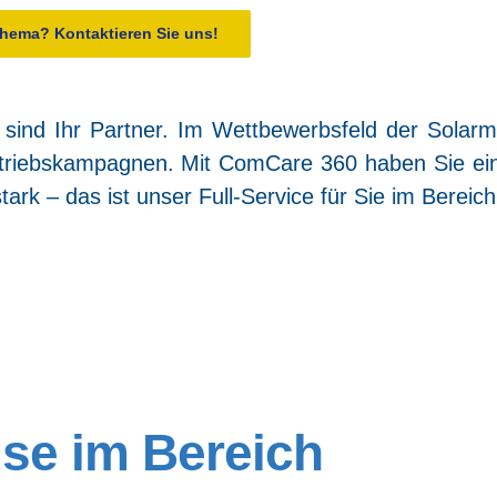
The­ma? Kon­tak­tie­ren Sie uns!
 sind Ihr Part­ner. Im Wett­be­werbs­feld der Solar­mo­
 Ver­triebs­kam­pa­gnen. Mit Com­Ca­re 360 haben Sie ei
gs­stark – das ist unser Full-Ser­vice für Sie im Bereic
i­se im Bereich