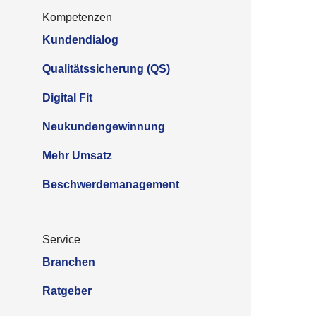
Kom­pe­ten­zen
Kundendialog
Qua­li­täts­si­che­rung (QS)
Digi­tal Fit
Neukundengewinnung
Mehr Umsatz
Beschwerdemanagement
Ser­vice
Branchen
Ratgeber