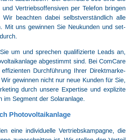
 und Ver­triebs­of­fen­si­ven per Tele­fon brin­gen
 Wir beach­ten dabei selbst­ver­ständ­lich alle
en. Mit uns gewin­nen Sie Neu­kun­den und set­
 durch.
r Sie um und spre­chen qua­li­fi­zier­te Leads an,
vol­ta­ik­an­la­ge abge­stimmt sind. Bei Com­Ca­re
effi­zi­en­ten Durch­füh­rung Ihrer Direkt­mar­ke­
n. Wir gewin­nen nicht nur neue Kun­den für Sie,
ke­ting durch unse­re Exper­ti­se und expli­zi­te
en im Seg­ment der Solaranlage.
ch Photovoltaikanlage
 eine indi­vi­du­el­le Ver­triebs­kam­pa­gne, die