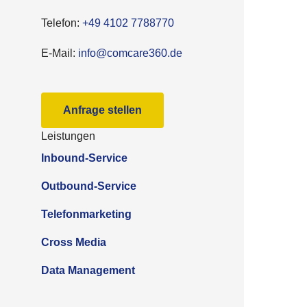
Tele­fon:
+49 4102 7788770
E‑Mail:
info@comcare360.de
Anfra­ge stellen
Leis­tun­gen
Inbound-Service
Outbound-Service
Telefonmarketing
Cross Media
Data Management