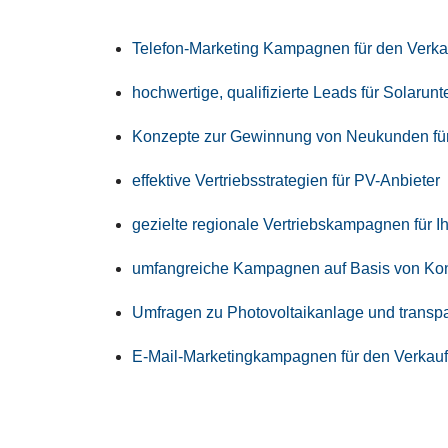
Tele­fon-Mar­ke­ting Kam­pa­gnen für den Ver­k
hoch­wer­ti­ge, qua­li­fi­zier­te Leads für Solar­
Kon­zep­te zur Gewin­nung von Neu­kun­den fü
effek­ti­ve Ver­triebs­stra­te­gien für PV-Anbieter
geziel­te regio­na­le Ver­triebs­kam­pa­gnen für
umfang­rei­che Kam­pa­gnen auf Basis von Kon
Umfra­gen zu Pho­to­vol­ta­ik­an­la­ge und trans­
E‑Mail-Mar­ke­ting­kam­pa­gnen für den Ver­ka