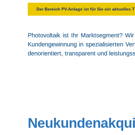
Der Bereich PV-Anla­ge ist für Sie ein aktu­el­les 
Pho­to­vol­ta­ik ist Ihr Markt­seg­ment? Wir
Kun­den­ge­win­nung in spe­zia­li­sier­ten
den­ori­en­tiert, trans­pa­rent und leis­tun
Neu­kun­den­ak­qu