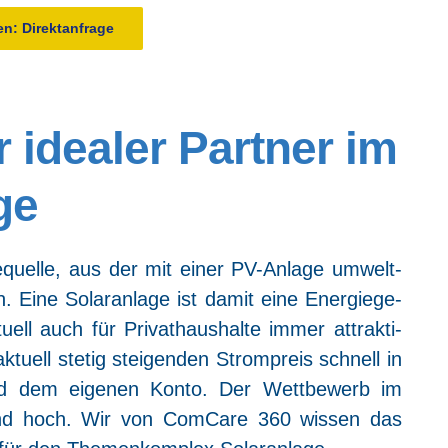
­gen: Direktanfrage
 idea­ler Part­ner im
ge
gie­quel­le, aus der mit einer PV-Anla­ge umwelt­
 Eine Solar­an­la­ge ist damit eine Ener­gie­ge­
ll auch für Pri­vat­haus­hal­te immer attrak­ti­
ktu­ell ste­tig stei­gen­den Strom­preis schnell in
d dem eige­nen Kon­to. Der Wett­be­werb im
end hoch. Wir von Com­Ca­re 360 wis­sen das