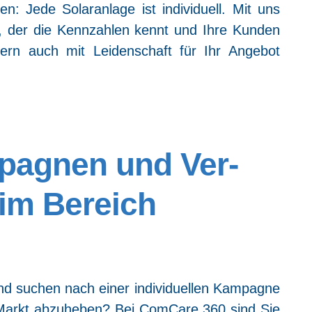
: Jede Solar­an­la­ge ist indi­vi­du­ell. Mit uns
e, der die Kenn­zah­len kennt und Ihre Kun­den
ern auch mit Lei­den­schaft für Ihr Ange­bot
am­pa­gnen und Ver­
n im Bereich
d suchen nach einer indi­vi­du­el­len Kam­pa­gne
 Markt abzu­he­ben? Bei Com­Ca­re 360 sind Sie