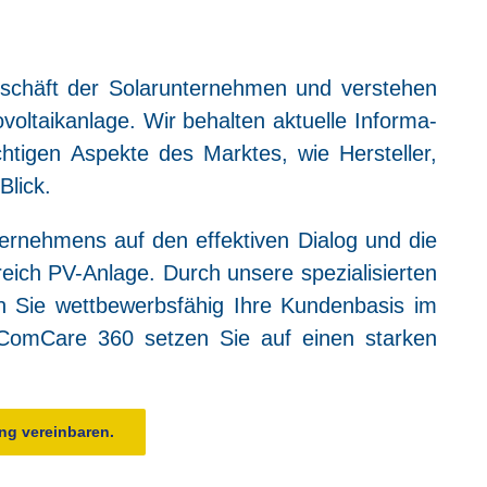
häft der Solar­un­ter­neh­men und ver­ste­hen
ta­ik­an­la­ge. Wir behal­ten aktu­el­le Infor­ma­
h­ti­gen Aspek­te des Mark­tes, wie Her­stel­ler,
Blick.
er­neh­mens auf den effek­ti­ven Dia­log und die
ereich PV-Anla­ge. Durch unse­re spe­zia­li­sier­ten
n Sie wett­be­werbs­fä­hig Ihre Kun­den­ba­sis im
it Com­Ca­re 360 set­zen Sie auf einen star­ken
­tung vereinbaren.