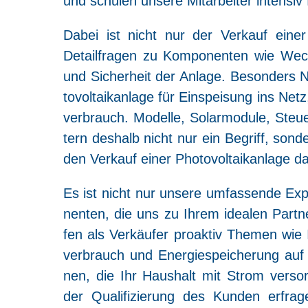
und schu­len unse­re Mit­ar­bei­ter inten­s
Dabei ist nicht nur der Ver­kauf einer Ph
Detail­fra­gen zu Kom­po­nen­ten wie Wech­s
und Sicher­heit der Anla­ge. Beson­ders N
to­vol­ta­ik­an­la­ge für Ein­spei­sung ins 
ver­brauch. Model­le, Solar­mo­du­le, Steu­
tern des­halb nicht nur ein Begriff, son­der
den Ver­kauf einer Pho­to­vol­ta­ik­an­la­ge da
Es ist nicht nur unse­re umfas­sen­de Exp
nen­ten, die uns zu Ihrem idea­len Part­n
fen als Ver­käu­fer pro­ak­tiv The­men wie
ver­brauch und Ener­gie­spei­che­rung auf 
nen, die Ihr Haus­halt mit Strom ver­s
der Qua­li­fi­zie­rung des Kun­den erfra­