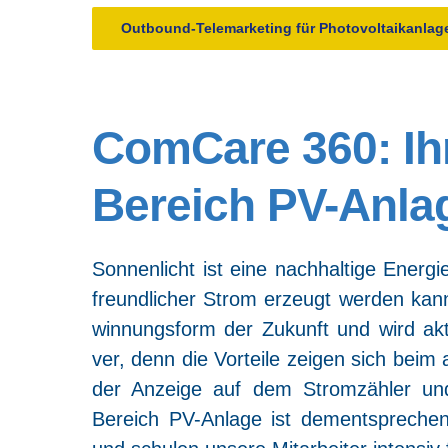
Out­bound-Tele­mar­ke­ting für Pho­to­vol­ta­ik­an­la
Com­Ca­re 360: Ihr
Bereich PV-Anla
Son­nen­licht ist eine nach­hal­ti­ge Ener­
freund­li­cher Strom erzeugt wer­den kann.
win­nungs­form der Zukunft und wird aktu­e
ver, denn die Vor­tei­le zei­gen sich beim a
der Anzei­ge auf dem Strom­zäh­ler un
Bereich PV-Anla­ge ist dem­entspre­ch