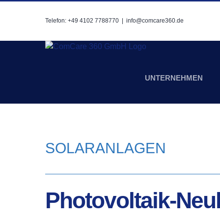
Zum
Inhalt
Telefon: +49 4102 7788770
|
info@comcare360.de
springen
UNTERNEHMEN
SOLARANLAGEN
Pho­to­vol­ta­ik-Ne