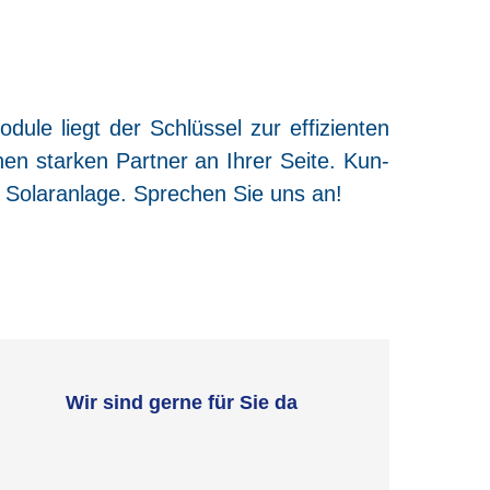
du­le liegt der Schlüs­sel zur effi­zi­en­ten
nen star­ken Part­ner an Ihrer Sei­te. Kun­
h Solar­an­la­ge. Spre­chen Sie uns an!
Wir sind gerne für Sie da