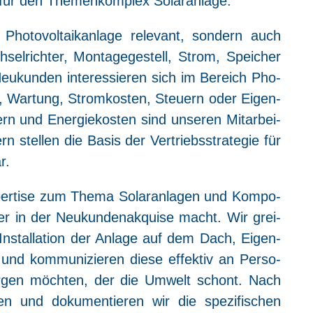
iv für den The­men­kom­plex Solaranlage.
o­to­vol­ta­ik­an­la­ge rele­vant, son­dern auch
el­rich­ter, Mon­ta­ge­ge­stell, Strom, Spei­cher
eu­kun­den inter­es­sie­ren sich im Bereich Pho­
Netz, War­tung, Strom­kos­ten, Steu­ern oder Eigen­
ern und Ener­gie­kos­ten sind unse­ren Mit­ar­bei­
n stel­len die Basis der Ver­triebs­stra­te­gie für
r.
er­ti­se zum The­ma Solar­an­la­gen und Kom­po­
er in der Neu­kun­den­ak­qui­se macht. Wir grei­
 Instal­la­ti­on der Anla­ge auf dem Dach, Eigen­
und kom­mu­ni­zie­ren die­se effek­tiv an Per­so­
or­gen möch­ten, der die Umwelt schont. Nach
gen und doku­men­tie­ren wir die spe­zi­fi­schen