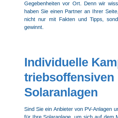
Gege­ben­hei­ten vor Ort. Denn wir wis­sen
haben Sie einen Part­ner an Ihrer Sei­t
nicht nur mit Fak­ten und Tipps, son­d
gewinnt.
Indi­vi­du­el­le K
triebs­of­fen­si­ve
Solaranlagen
Sind Sie ein Anbie­ter von PV-Anla­gen un
für Ihre Solar­an­la­ge, um sich auf dem