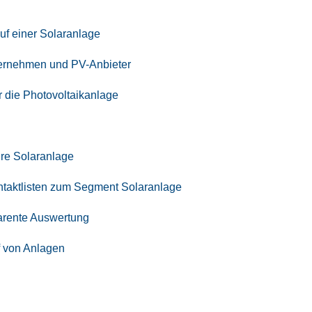
auf einer Solaranlage
un­ter­neh­men und PV-Anbieter
r die Photovoltaikanlage
 Ihre Solaranlage
­takt­lis­ten zum Seg­ment Solaranlage
pa­ren­te Auswertung
uf von Anlagen