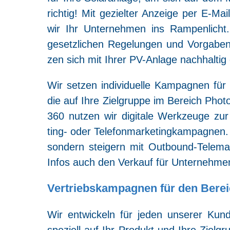
rich­tig! Mit geziel­ter Anzei­ge per E‑Mail
wir Ihr Unter­neh­men ins Ram­pen­licht.
gesetz­li­chen Rege­lun­gen und Vor­ga­b
zen sich mit Ihrer PV-Anla­ge nach­hal­tig
Wir set­zen indi­vi­du­el­le Kam­pa­gnen fü
die auf Ihre Ziel­grup­pe im Bereich Pho­to­
360 nut­zen wir digi­ta­le Werk­zeu­ge zur 
ting- oder Tele­fon­mar­ke­ting­kam­pa­gne
son­dern stei­gern mit Out­bound-Tele­mar­
Infos auch den Ver­kauf für Unter­neh­m
Vertriebskampagnen für den Berei
Wir ent­wi­ckeln für jeden unse­rer Kun­den