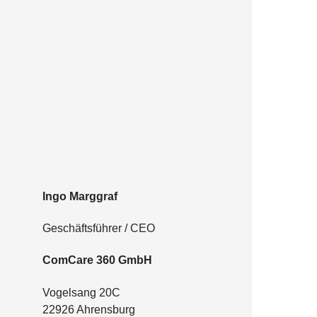
Ingo Marggraf
Geschäfts­füh­rer / CEO
ComCare 360 GmbH
Vogel­sang 20C
22926 Ahrensburg