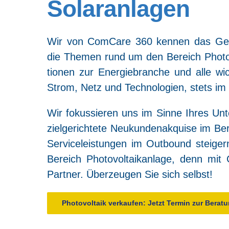
Solaranlagen
Wir von Com­Ca­re 360 ken­nen das Gesc
die The­men rund um den Bereich Pho­to­vol­
tio­nen zur Ener­gie­bran­che und alle wic
Strom, Netz und Tech­no­lo­gien, stets im 
Wir fokus­sie­ren uns im Sin­ne Ihres Unt
ziel­ge­rich­te­te Neu­kun­den­ak­qui­se im B
Ser­vice­leis­tun­gen im Out­bound stei­ger
Bereich Pho­to­vol­ta­ik­an­la­ge, denn m
Part­ner. Über­zeu­gen Sie sich selbst!
Pho­to­vol­ta­ik ver­kau­fen: Jetzt Ter­min zur Bera