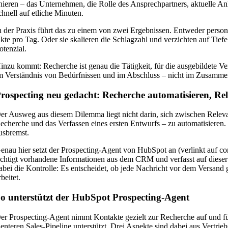
hie­ren – das Unter­neh­men, die Rol­le des Ansprech­part­ners, aktu­el­le An
chnell auf etli­che Minuten.
n der Pra­xis führt das zu einem von zwei Ergeb­nis­sen. Ent­we­der per­so­na
ak­te pro Tag. Oder sie ska­lie­ren die Schlag­zahl und ver­zich­ten auf Ti
otenzial.
in­zu kommt: Recher­che ist genau die Tätig­keit, für die aus­ge­bil­de­te Ver­tr
m Ver­ständ­nis von Bedürf­nis­sen und im Abschluss – nicht im Zusam­m
rospecting neu gedacht: Recherche automatisieren, Re
er Aus­weg aus die­sem Dilem­ma liegt nicht dar­in, sich zwi­schen Rele­vanz
echer­che und das Ver­fas­sen eines ers­ten Ent­wurfs – zu auto­ma­ti­sie­ren.
usbremst.
enau hier setzt der Pro­s­pec­ting-Agent von Hub­S­pot an (ver­linkt auf co
ich­tigt vor­han­de­ne Infor­ma­tio­nen aus dem CRM und ver­fasst auf die­ser Gr
abei die Kon­trol­le: Es ent­schei­det, ob jede Nach­richt vor dem Ver­sand
rbeitet.
o unterstützt der HubSpot Prospecting-Agent
er Pro­s­pec­ting-Agent nimmt Kon­tak­te gezielt zur Recher­che auf und füh
i­en­te­ren Sales-Pipe­line unter­stützt. Drei Aspek­te sind dabei aus Ver­trie