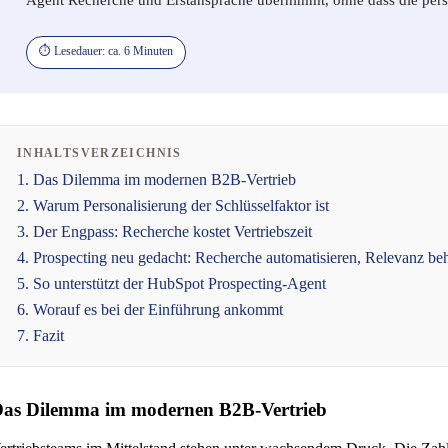
⏱️ Lese­dau­er: ca. 6 Minuten
INHALTSVERZEICHNIS
1. Das Dilem­ma im moder­nen B2B-Vertrieb
2. War­um Per­so­na­li­sie­rung der Schlüs­sel­fak­tor ist
3. Der Eng­pass: Recher­che kos­tet Vertriebszeit
4. Pro­s­pec­ting neu gedacht: Recher­che auto­ma­ti­sie­ren, Rele­vanz be
5. So unter­stützt der Hub­S­pot Prospecting-Agent
6. Wor­auf es bei der Ein­füh­rung ankommt
7. Fazit
as Dilemma im modernen B2B-Vertrieb