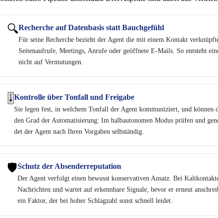
🔍
Recher­che auf Daten­ba­sis statt Bauchgefühl
Für sei­ne Recher­che bezieht der Agent die mit einem Kon­takt ver­knüpf­ten I
Sei­ten­auf­ru­fe, Mee­tings, Anru­fe oder geöff­ne­te E‑Mails. So ent­steht ei
nicht auf Vermutungen.
🎚️
Kon­trol­le über Ton­fall und Freigabe
Sie legen fest, in wel­chem Ton­fall der Agent kom­mu­ni­ziert, und kön­nen d
den Grad der Auto­ma­ti­sie­rung: Im halb­au­to­no­men Modus prü­fen und ge
det der Agent nach Ihren Vor­ga­ben selbständig.
🛡️
Schutz der Absenderreputation
Der Agent ver­folgt einen bewusst kon­ser­va­ti­ven Ansatz. Bei Kalt­kon­tak­
Nach­rich­ten und war­tet auf erkenn­ba­re Signa­le, bevor er erneut anschre
ein Fak­tor, der bei hoher Schlag­zahl sonst schnell leidet.