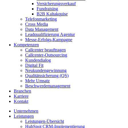
Versicherungsverkauf
Fundraising
B2B Kaltakquise
Telefonmarketing
Cross Media
Data Management
Leadqualifizierung Agentur
Messe-Erfolgs-Kampagne
Kompetenzen
Callcenter beauftragen
Callcenter-Outsourcing
Kundendialog
Digital Fit
Neukundengewinnung
Qualitätssicherung (QS)
Mehr Umsatz
Beschwerdemanagement
Branchen
Karriere
Kontakt
Unternehmen
Leistungen
Leistungen-Übersicht
HubSpot CRM-Implementierung