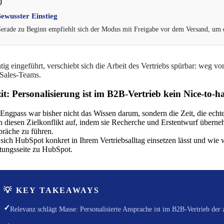

ewuss­ter Einstieg
era­de zu Beginn emp­fiehlt sich der Modus mit Frei­ga­be vor dem Ver­sand, um ei
­tig ein­ge­führt, ver­schiebt sich die Arbeit des Ver­triebs spür­bar: weg
Sales-Teams.
it: Personalisierung ist im B2B-Vertrieb kein Nice-to-
Eng­pass war bis­her nicht das Wis­sen dar­um, son­dern die Zeit, die ech­te P
n die­sen Ziel­kon­flikt auf, indem sie Recher­che und Erst­ent­wurf über­
rä­che zu führen.
sich Hub­S­pot kon­kret in Ihrem Ver­triebs­all­tag ein­set­zen lässt und wie 
­tungs­sei­te zu HubSpot.
💡
KEY TAKEA­WAYS
✓
Rele­vanz schlägt Mas­se: Per­so­na­li­sier­te Anspra­che ist im B2B-Ver­trieb der