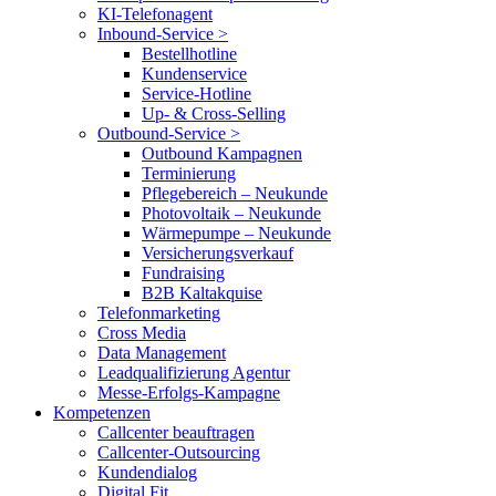
KI-Telefonagent
Inbound-Service >
Bestellhotline
Kundenservice
Service-Hotline
Up- & Cross-Selling
Outbound-Service >
Outbound Kampagnen
Terminierung
Pflegebereich – Neukunde
Photovoltaik – Neukunde
Wärmepumpe – Neukunde
Versicherungsverkauf
Fundraising
B2B Kaltakquise
Telefonmarketing
Cross Media
Data Management
Leadqualifizierung Agentur
Messe-Erfolgs-Kampagne
Kompetenzen
Callcenter beauftragen
Callcenter-Outsourcing
Kundendialog
Digital Fit