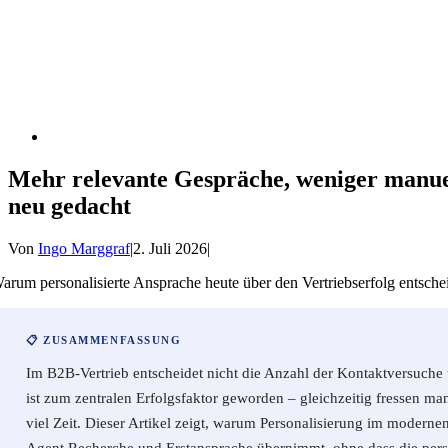
Mehr relevante Gespräche, weniger manue
neu gedacht
Von
Ingo Marggraf
|
2. Juli 2026
|
ar­um per­so­na­li­sier­te Anspra­che heu­te über den Ver­triebs­er­folg ent­sche
📋 ZUSAMMENFASSUNG
Im B2B-Ver­trieb ent­schei­det nicht die Anzahl der Kon­takt­ver­su­che 
ist zum zen­tra­len Erfolgs­fak­tor gewor­den – gleich­zei­tig fres­sen ma
viel Zeit. Die­ser Arti­kel zeigt, war­um Per­so­na­li­sie­rung im moder­ne
Agent Recher­che und Erst­an­spra­che über­nimmt, ohne dass die per­sön­l