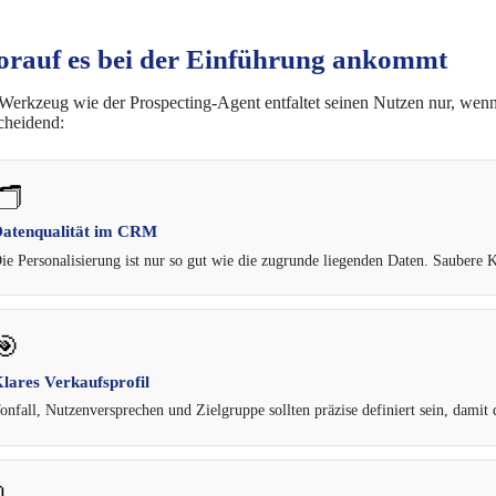
rauf es bei der Einführung ankommt
Werk­zeug wie der Pro­s­pec­ting-Agent ent­fal­tet sei­nen Nut­zen nur, wen
cheidend:
🗂️
aten­qua­li­tät im CRM
ie Per­so­na­li­sie­rung ist nur so gut wie die zugrun­de lie­gen­den Daten. Sau­be­re
🎯
la­res Verkaufsprofil
on­fall, Nut­zen­ver­spre­chen und Ziel­grup­pe soll­ten prä­zi­se defi­niert sein, da