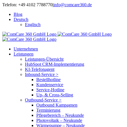
Zum
Telefon: +49 4102 7788770
|
info@comcare360.de
Inhalt
Blog
springen
Deutsch
Englisch
Unternehmen
Leistungen
Leistungen-Übersicht
HubSpot CRM-Implementierung
KI-Telefonagent
Inbound-Service >
Bestellhotline
Kundenservice
Service-Hotline
Up- & Cross-Selling
Outbound-Service >
Outbound Kampagnen
Terminierung
Pflegebereich – Neukunde
Photovoltaik – Neukunde
Wärmepumpe – Neukunde